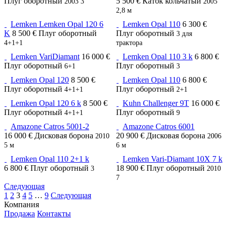
Плуг оборотный
5 500 €
Каток кольчатый
2003
3
2005
2,8 м
Lemken Lemken Opal 120 6
Lemken Opal 110
6 300 €
K
8 500 €
Плуг оборотный
Плуг оборотный
3
для
4+1+1
трактора
Lemken VariDiamant
16 000 €
Lemken Opal 110 3 k
6 800 €
Плуг оборотный
Плуг оборотный
6+1
3
Lemken Opal 120
8 500 €
Lemken Opal 110
6 800 €
Плуг оборотный
Плуг оборотный
4+1+1
2+1
Lemken Opal 120 6 k
8 500 €
Kuhn Challenger 9T
16 000 €
Плуг оборотный
Плуг оборотный
4+1+1
9
Amazone Catros 5001-2
Amazone Catros 6001
16 000 €
Дисковая борона
20 900 €
Дисковая борона
2010
2006
5 м
6 м
Lemken Opal 110 2+1 k
Lemken Vari-Diamant 10X 7 k
6 800 €
Плуг оборотный
18 900 €
Плуг оборотный
3
2010
7
Следующая
1
2
3
4
5
…
9
Следующая
Компания
Продажа
Контакты