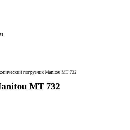
31
копический погрузчик Manitou MT 732
anitou MT 732