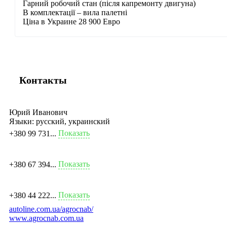
Гарний робочий стан (після капремонту двигуна)
В комплектації – вила палетні
Ціна в Украине 28 900 Евро
Контакты
Юрий Иванович
Языки:
русский, украинский
Показать
+380 99 731...
Показать
+380 67 394...
Показать
+380 44 222...
autoline.com.ua/agrocnab/
www.agrocnab.com.ua