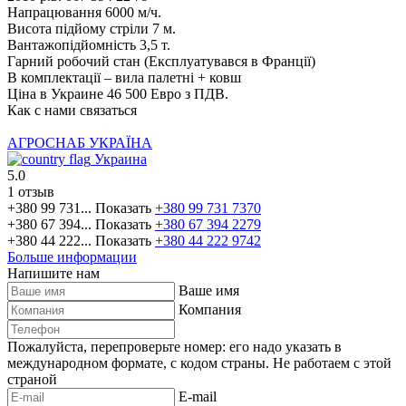
Напрацювання 6000 м/ч.
Висота підйому стріли 7 м.
Вантажопідйомність 3,5 т.
Гарний робочий стан (Експлуатувався в Франції)
В комплектації – вила палетні + ковш
Ціна в Украине 46 500 Евро з ПДВ.
Как с нами связаться
АГРОСНАБ УКРАЇНА
Украина
5.0
1 отзыв
+380 99 731...
Показать
+380 99 731 7370
+380 67 394...
Показать
+380 67 394 2279
+380 44 222...
Показать
+380 44 222 9742
Больше информации
Напишите нам
Ваше имя
Компания
Пожалуйста, перепроверьте номер: его надо указать в
международном формате, с кодом страны.
Не работаем с этой
страной
E-mail