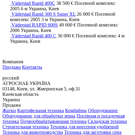
Väderstad Rapid 400C
38 500 €
Посевной комплекс
2005
6 м
Украина, Киев
Väderstad Rapid 300 S Super XL
26 000 €
Посевной
комплекс
2005
3 м
Украина, Киев
Väderstad RAPID 600S
49 000 €
Посевной комплекс
2006
Украина, Киев
Väderstad Rapid 400 C
36 000 €
Посевной комплекс
4 м
Украина, Киев
Компания
Продажа
Контакты
русский
АГРОСНАБ УКРАЇНА
03148, Киев, ул. Жмеринская 5, оф.31
Киевская область
Украина
Продажа
Жатки
Картофельная техника
Комбайны
Оборудование
Оборудование для обработки зерна
Посевная и посадочная
техника
Почвообрабатывающая техника
Складская техника
Строительная техника
Техника для внесения удобрений
Техника для животноводства
Техника для заготовки сена