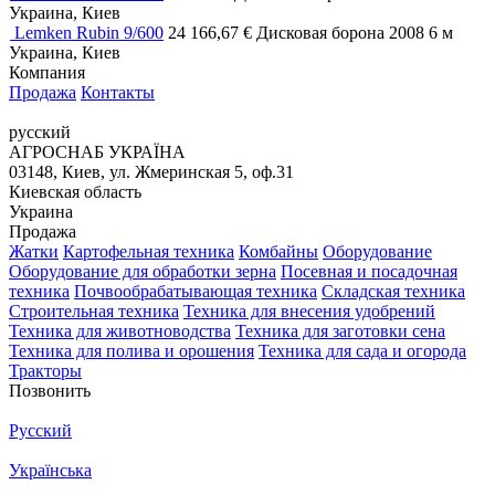
Украина, Киев
Lemken Rubin 9/600
24 166,67 €
Дисковая борона
2008
6 м
Украина, Киев
Компания
Продажа
Контакты
русский
АГРОСНАБ УКРАЇНА
03148, Киев, ул. Жмеринская 5, оф.31
Киевская область
Украина
Продажа
Жатки
Картофельная техника
Комбайны
Оборудование
Оборудование для обработки зерна
Посевная и посадочная
техника
Почвообрабатывающая техника
Складская техника
Строительная техника
Техника для внесения удобрений
Техника для животноводства
Техника для заготовки сена
Техника для полива и орошения
Техника для сада и огорода
Тракторы
Позвонить
Русский
Українська