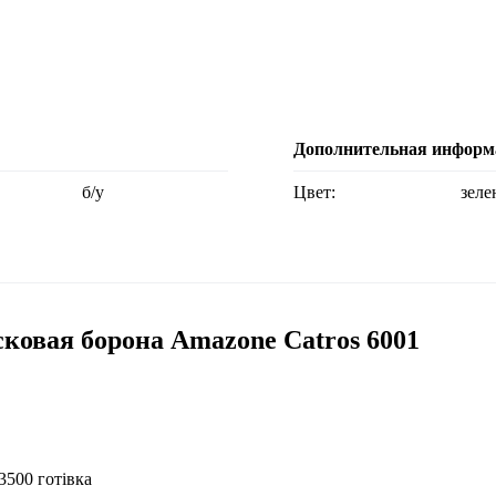
Дополнительная информ
б/у
Цвет:
зел
овая борона Amazone Catros 6001
3500 готівка