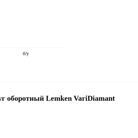
б/у
г оборотный Lemken VariDiamant