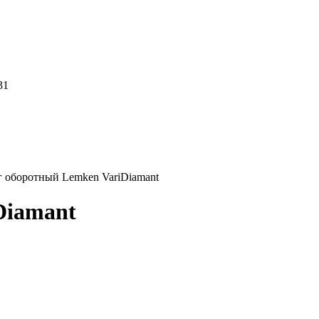
31
 оборотный Lemken VariDiamant
Diamant