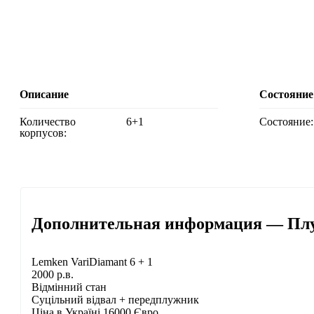
Описание
Состояние
Количество
6+1
Состояние:
корпусов:
Дополнительная информация — Плу
Lemken VariDiamant 6 + 1
2000 р.в.
Відмінний стан
Суцільний відвал + передплужник
Ціна в Україні 16000 Євро