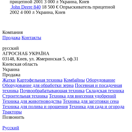
прицепной
2001
3 000 л
Украина, Киев
John Deere 840
18 500 €
Опрыскиватель прицепной
2002
4 000 л
Украина, Киев
Компания
Продажа
Контакты
русский
АГРОСНАБ УКРАЇНА
03148, Киев, ул. Жмеринская 5, оф.31
Киевская область
Украина
Продажа
Жатки
Картофельная техника
Комбайны
Оборудование
Оборудование для обработки зерна
Посевная и посадочная
техника
Почвообрабатывающая техника
Складская техника
Строительная техника
Техника для внесения удобрений
Техника для животноводства
Техника для заготовки сена
Техника для полива и орошения
Техника для сада и огорода
Тракторы
Позвонить
Русский