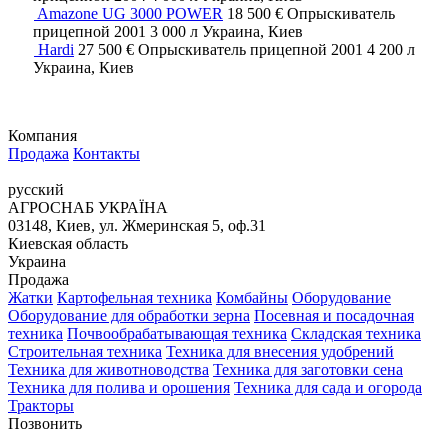
Amazone UG 3000 POWER
18 500 €
Опрыскиватель
прицепной
2001
3 000 л
Украина, Киев
Hardi
27 500 €
Опрыскиватель прицепной
2001
4 200 л
Украина, Киев
Компания
Продажа
Контакты
русский
АГРОСНАБ УКРАЇНА
03148, Киев, ул. Жмеринская 5, оф.31
Киевская область
Украина
Продажа
Жатки
Картофельная техника
Комбайны
Оборудование
Оборудование для обработки зерна
Посевная и посадочная
техника
Почвообрабатывающая техника
Складская техника
Строительная техника
Техника для внесения удобрений
Техника для животноводства
Техника для заготовки сена
Техника для полива и орошения
Техника для сада и огорода
Тракторы
Позвонить